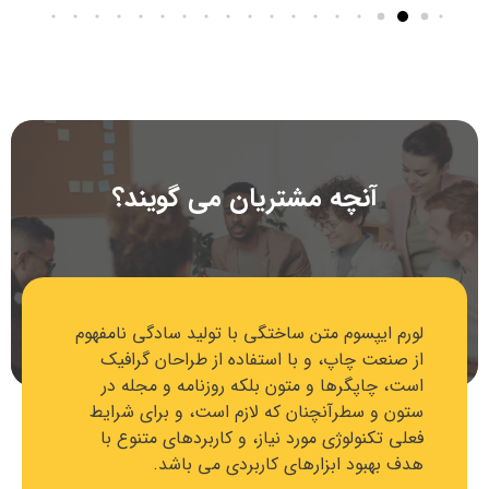
آنچه مشتریان می گویند؟
تن ساختگی با تولید سادگی نامفهوم
لورم ایپسوم متن ساخ
و با استفاده از طراحان گرافیک
از صنعت چاپ، و با ا
 متون بلکه روزنامه و مجله در
است، چاپگرها و متون
نان که لازم است، و برای شرایط
ستون و سطرآنچنان که
مورد نیاز، و کاربردهای متنوع با
فعلی تکنولوژی مورد ن
ارهای کاربردی می باشد.
هدف بهبود ابزارهای 